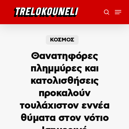
Skip
Menu
to
search
main
content
ΚΟΣΜΟΣ
Θανατηφόρες
πλημμύρες και
κατολισθήσεις
προκαλούν
τουλάχιστον εννέα
θύματα στον νότιο